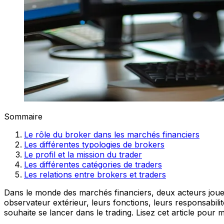
Sommaire
Le rôle du broker dans les marchés financiers
Les différentes typologies de brokers
Le profil et la mission du trader
Les différentes catégories de traders
Les relations entre brokers et traders
Dans le monde des marchés financiers, deux acteurs jouent
observateur extérieur, leurs fonctions, leurs responsabilit
souhaite se lancer dans le trading. Lisez cet article pour m