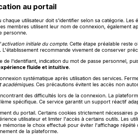
ation au portail
chaque utilisateur doit s'identifier selon sa catégorie. Les
tres membres utilisent leur nom de connexion, également ap
ue personne.
'
activation initiale du compte
. Cette étape préalable reste 
le. L'établissement recommande vivement de conserver préci
 de l'identifiant, indication du mot de passe personnel, puis
xpérience fluide et intuitive
.
éconnexion systématique après utilisation des services. Fe
et académiques
. Ces précautions évitent les accès non autor
 rencontrant des difficultés lors de la connexion. La pl
me spécifique. Ce service garantit un support réactif ada
ment du portail. Certains cookies strictement nécessaires per
ence utilisateur et limiter l'accès à certains outils. Les ut
 mémorise le choix effectué pour éviter l'affichage répété 
nnement de la plateforme.