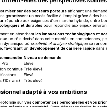
 offrent-elles des perspectives solides
est
miser sur des secteurs porteurs
affichant une demande
 garantissent un accès facilité à l'emploi grâce à des bes
r répondre aux exigences d'un marché hybride, entre bou
cologiques et durables
pour répondre aux enjeux environ
amment en absorbant
les innovations technologiques et no
joue un rôle décisif dans cette montée en compétences, per
tion dynamique où
créativité et analyse stratégique
se rencon
e, favorisant un
développement de carrière rapide
dans u
ecommandée
Niveau de demande
 Pro
Élevé
ion continue
Très élevé
fications
Élevé
s (10+ ans)
Très élevé
ssionnel adapté à vos ambitions
profondie sur
vos compétences personnelles et vos prior