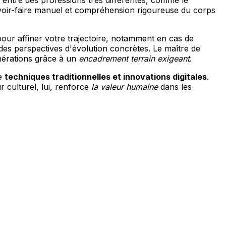
ix entre des professions très différentes, comme le
voir-faire manuel et compréhension rigoureuse du corps
pour affiner votre trajectoire, notamment en cas de
des perspectives d'évolution concrètes. Le maître de
énérations grâce à un
encadrement terrain exigeant
.
re
techniques traditionnelles et innovations digitales
.
 culturel, lui, renforce
la valeur humaine
dans les