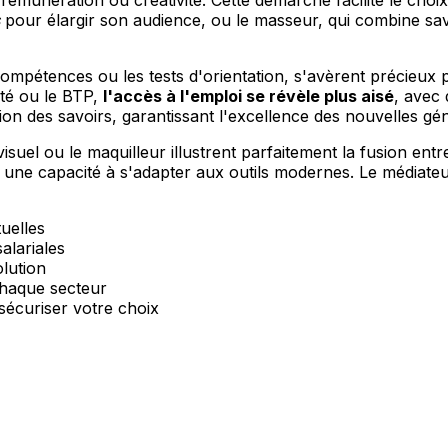
, rémunération ou créativité. Cette démarche facilite le cho
pour élargir son audience, ou le masseur, qui combine sa
compétences ou les tests d'orientation, s'avèrent précieux 
té ou le BTP,
l'accès à l'emploi se révèle plus aisé
, avec 
sion des savoirs, garantissant l'excellence des nouvelles g
suel ou le maquilleur illustrent parfaitement la fusion ent
 une capacité à s'adapter aux outils modernes. Le médiateur
uelles
alariales
olution
haque secteur
écuriser votre choix