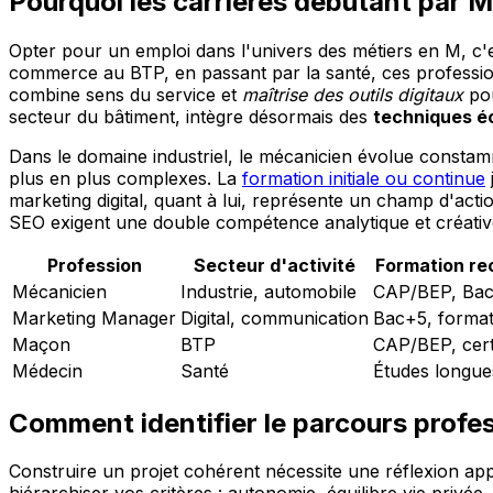
Pourquoi les carrières débutant par M
Opter pour un emploi dans l'univers des métiers en M, c'
commerce au BTP, en passant par la santé, ces professions
combine sens du service et
maîtrise des outils digitaux
pou
secteur du bâtiment, intègre désormais des
techniques é
Dans le domaine industriel, le mécanicien évolue const
plus en plus complexes. La
formation initiale ou continue
marketing digital, quant à lui, représente un champ d'ac
SEO exigent une double compétence analytique et créativ
Profession
Secteur d'activité
Formation r
Mécanicien
Industrie, automobile
CAP/BEP, Bac
Marketing Manager
Digital, communication
Bac+5, format
Maçon
BTP
CAP/BEP, certi
Médecin
Santé
Études longue
Comment identifier le parcours profe
Construire un projet cohérent nécessite une réflexion ap