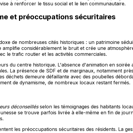
vise à renforcer le tissu social et le lien communautaire.
rme et préoccupations sécuritaires
aradoxe de nombreuses cités historiques : un patrimoine sé
amplifie considérablement le bruit et crée une atmosphère 
c le trafic routier et les activités commerciales.
urs du centre historique. L'absence d'animation en soirée 
ules. La présence de SDF et de marginaux, notamment près
n des déchets demeure défaillante avec des poubelles débor
ement de dynamisme, de nombreux locaux restant fermés.
teurs déconseillés
selon les témoignages des habitants loca
jeunesse se trouve parfois livrée à elle-même en fin de jour
s.
mentent les préoccupations sécuritaires des résidents. La g