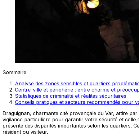
Sommaire
Analyse des zones sensibles et quartiers problémati
Centre-ville et périphérie : entre charme et préoccup
Statistiques de criminalité et réalités sécuritaires
Conseils pratiques et secteurs recommandés pour vo
Draguignan, charmante cité provençale du Var, attire par
vigilance particulière pour garantir votre sécurité et cell
présente des disparités importantes selon les quartiers. Ce
résident ou visiteur.