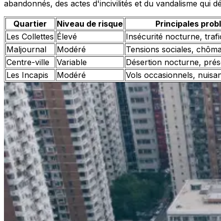
abandonnés, des actes d'incivilités et du vandalisme qui
Quartier
Niveau de risque
Principales pro
Les Collettes
Élevé
Insécurité nocturne, traf
Maljournal
Modéré
Tensions sociales, chôm
Centre-ville
Variable
Désertion nocturne, pré
Les Incapis
Modéré
Vols occasionnels, nuisa