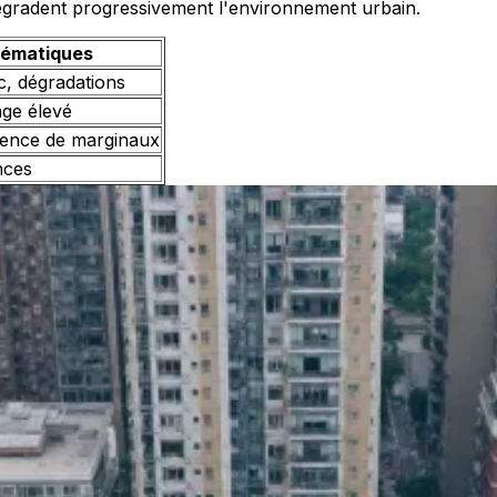
 dégradent progressivement l'environnement urbain.
blématiques
ic, dégradations
age élevé
sence de marginaux
nces