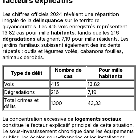
facteurs explicatifs
Les chiffres officiels 2024 révèlent une répartition
inégale de la
délinquance
sur le territoire
guyancourtois. Les 415 vols enregistrés représentent
13,82 cas pour mille
habitants
, tandis que les 216
dégradations
atteignent 7,19 pour mille résidents. Les
jardins familiaux subissent également des incidents
répétés : outils et légumes volés, cabanons fouillés,
animaux dérobés.
Nombre de
Pour mille
Type de délit
cas
habitants
Vols
415
13,82
Dégradations
216
7,19
Total crimes et
1300
43,33
délits
La concentration excessive de
logements sociaux
constitue le facteur explicatif principal de cette situation.
Le sous-investissement chronique dans les équipements
publics, les écoles sous-financées et les installations