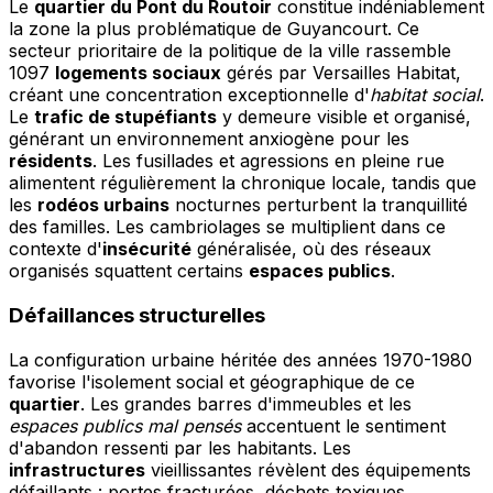
Le
quartier du Pont du Routoir
constitue indéniablement
la zone la plus problématique de Guyancourt. Ce
secteur prioritaire de la politique de la ville rassemble
1097
logements sociaux
gérés par Versailles Habitat,
créant une concentration exceptionnelle d'
habitat social
.
Le
trafic de stupéfiants
y demeure visible et organisé,
générant un environnement anxiogène pour les
résidents
. Les fusillades et agressions en pleine rue
alimentent régulièrement la chronique locale, tandis que
les
rodéos urbains
nocturnes perturbent la tranquillité
des familles. Les cambriolages se multiplient dans ce
contexte d'
insécurité
généralisée, où des réseaux
organisés squattent certains
espaces publics
.
Défaillances structurelles
La configuration urbaine héritée des années 1970-1980
favorise l'isolement social et géographique de ce
quartier
. Les grandes barres d'immeubles et les
espaces publics mal pensés
accentuent le sentiment
d'abandon ressenti par les habitants. Les
infrastructures
vieillissantes révèlent des équipements
défaillants : portes fracturées, déchets toxiques,