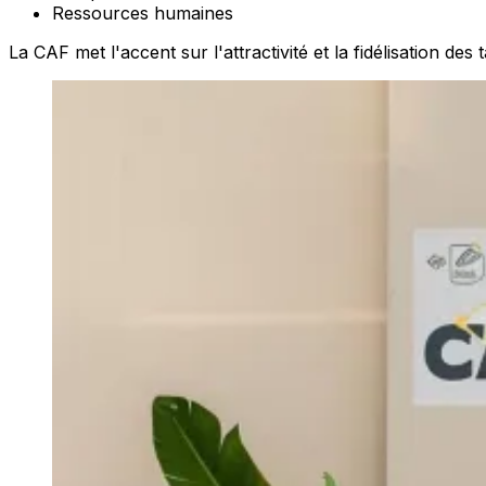
Ressources humaines
La CAF met l'accent sur l'attractivité et la fidélisation des