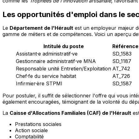
comme les
Trophées de l'innovation artisanale
, favorisan
Les opportunités d'emploi dans le sec
Le
Département de l'Hérault
est un employeur majeur de 
gamme de métiers et de compétences. Voici un aperçu des
Intitulé du poste
Référence
Assistant·e administratif·ve
SD_1583
Gestionnaire administratif·ve MNA
SD_1187
Responsable unité Entretien/Exploitation
AT_742
Chef·fe du service habitat
AT_726
Infirmier·ère STPMI
SD_1587
Pour postuler, il suffit de sélectionner l'offre qui vous i
également encouragées, témoignant de la volonté du dépa
La
Caisse d'Allocations Familiales (CAF) de l'Hérault
est
Prestations sociales
Action sociale
Comptabilité