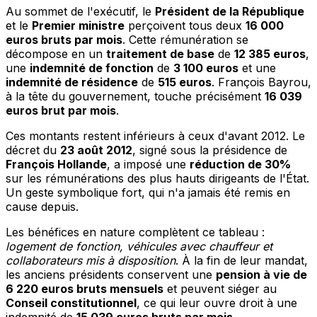
Au sommet de l'exécutif, le
Président de la République
et le
Premier ministre
perçoivent tous deux
16 000
euros bruts par mois
. Cette rémunération se
décompose en un
traitement de base
de
12 385 euros
,
une
indemnité de fonction
de
3 100 euros
et une
indemnité de résidence
de
515 euros
. François Bayrou,
à la tête du gouvernement, touche précisément
16 039
euros brut par mois
.
Ces montants restent inférieurs à ceux d'avant 2012. Le
décret du
23 août 2012
, signé sous la présidence de
François Hollande
, a imposé une
réduction de 30%
sur les rémunérations des plus hauts dirigeants de l'État.
Un geste symbolique fort, qui n'a jamais été remis en
cause depuis.
Les bénéfices en nature complètent ce tableau :
logement de fonction, véhicules avec chauffeur et
collaborateurs mis à disposition
. À la fin de leur mandat,
les anciens présidents conservent une
pension à vie de
6 220 euros bruts mensuels
et peuvent siéger au
Conseil constitutionnel
, ce qui leur ouvre droit à une
indemnité de
15 039 euros bruts par mois
.