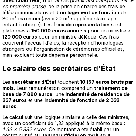
avec chauffeur
, d'un
accès gratuit aux transports SNCF
en première classe
, de la prise en charge des frais de
télécommunications et d'un
logement de fonction
de
80 m² maximum (avec 20 m² supplémentaires par
enfant à charge). Les
frais de représentation
sont
plafonnés à
150 000 euros annuels
pour un ministre et
120 000 euros
pour un ministre délégué. Ces frais
couvrent l'accueil d'élus, la réception d'homologues
étrangers ou l'organisation de cérémonies officielles,
mais excluent toute dépense personnelle.
Le salaire des secrétaires d'État
Les
secrétaires d'État
touchent
10 157 euros bruts par
mois
. Leur rémunération comprend un
traitement de
base de 7 890 euros
, une
indemnité de résidence de
237 euros
et une
indemnité de fonction de 2 032
euros
.
Le calcul suit une logique similaire à celle des ministres,
avec un coefficient de 1,33 appliqué à la même base :
1,33 x 5 932 euros
. Ce montant a été établi par un
décret publié au
Journal Officiel
en
avril 2014
.