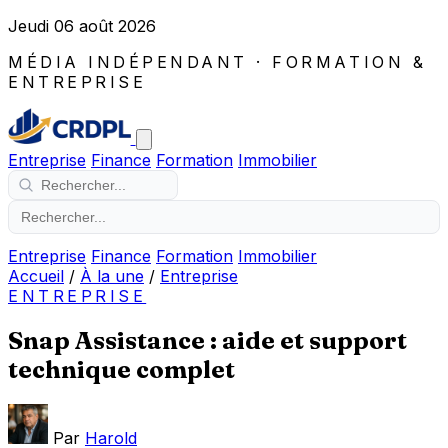
Jeudi 06 août 2026
MÉDIA INDÉPENDANT · FORMATION &
ENTREPRISE
Entreprise
Finance
Formation
Immobilier
Entreprise
Finance
Formation
Immobilier
Accueil
/
À la une
/
Entreprise
ENTREPRISE
Snap Assistance : aide et support
technique complet
Par
Harold