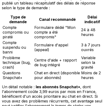
publié un tableau récapitulatif des délais de réponse
selon le type de demande :
Type de
Délai
Canal recommandé
demande
indicatif
Compte
Formulaire dédié "Mon
24 à 48
compromis ou
compte a été
heures
piraté
compromis"
Compte
Formulaire d'appel
3 à 7 jours
suspendu ou
(appeal)
ouvrés
banni
Problème
Variable
Centre d'aide + rapport
technique (bug,
selon la
de bug intégré
crash)
gravité
Questions
Chat en direct (disponible
Moins de 2
Snapchat+
pour abonnés)
heures
Un détail notable :
les abonnés Snapchat+
, dont
l'abonnement coûte 3,99 euros par mois en France,
bénéficient d'un accès prioritaire au chat en direct. Si
vous avez des problèmes récurrents, cet avantage seul
peut justifier l'abonnement le temps de régler vos