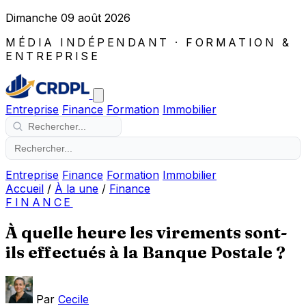
Dimanche 09 août 2026
MÉDIA INDÉPENDANT · FORMATION &
ENTREPRISE
Entreprise
Finance
Formation
Immobilier
Entreprise
Finance
Formation
Immobilier
Accueil
/
À la une
/
Finance
FINANCE
À quelle heure les virements sont-
ils effectués à la Banque Postale ?
Par
Cecile