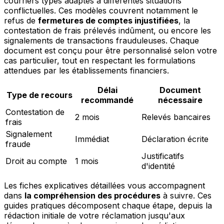
courriers types adaptés à différentes situations
conflictuelles. Ces modèles couvrent notamment le
refus de
fermetures de comptes injustifiées
, la
contestation de frais prélevés indûment, ou encore les
signalements de transactions frauduleuses. Chaque
document est conçu pour être personnalisé selon votre
cas particulier, tout en respectant les formulations
attendues par les établissements financiers.
Délai
Document
Type de recours
recommandé
nécessaire
Contestation de
2 mois
Relevés bancaires
frais
Signalement
Immédiat
Déclaration écrite
fraude
Justificatifs
Droit au compte
1 mois
d'identité
Les fiches explicatives détaillées vous accompagnent
dans
la compréhension des procédures
à suivre. Ces
guides pratiques décomposent chaque étape, depuis la
rédaction initiale de votre réclamation jusqu'aux