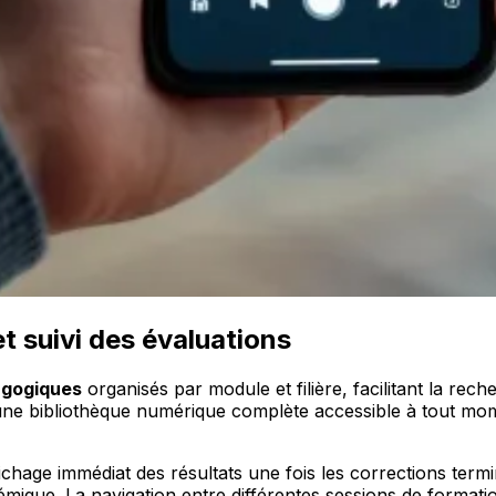
 suivi des évaluations
gogiques
organisés par module et filière, facilitant la re
une bibliothèque numérique complète accessible à tout mom
fichage immédiat des résultats une fois les corrections term
démique. La navigation entre différentes sessions de format