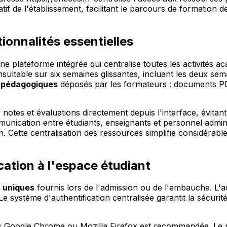
tif de l'établissement, facilitant le parcours de formation
ionnalités essentielles
ne plateforme intégrée qui centralise toutes les activités a
onsultable sur six semaines glissantes, incluant les deux se
 pédagogiques
déposés par les formateurs : documents PDF
 notes et évaluations directement depuis l'interface, évitant 
unication entre étudiants, enseignants et personnel adminis
 Cette centralisation des ressources simplifie considérab
ation à l'espace étudiant
s uniques
fournis lors de l'admission ou de l'embauche. L'ad
e système d'authentification centralisée garantit la sécuri
urs Google Chrome ou Mozilla Firefox est recommandée. Le n