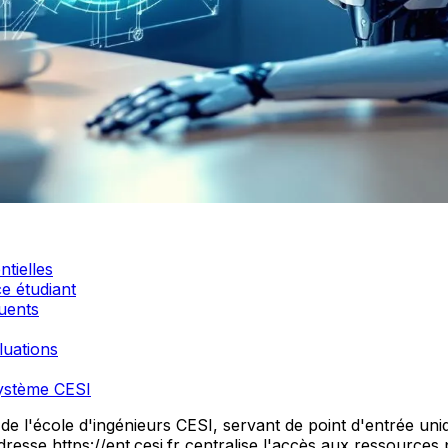
ntielles
e étudiant
uents
luations
système CESI
 l'école d'ingénieurs CESI, servant de point d'entrée uniq
resse https://ent.cesi.fr centralise l'accès aux ressources 