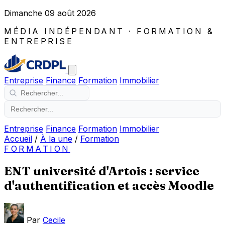
Dimanche 09 août 2026
MÉDIA INDÉPENDANT · FORMATION &
ENTREPRISE
Entreprise
Finance
Formation
Immobilier
Entreprise
Finance
Formation
Immobilier
Accueil
/
À la une
/
Formation
FORMATION
ENT université d'Artois : service
d'authentification et accès Moodle
Par
Cecile