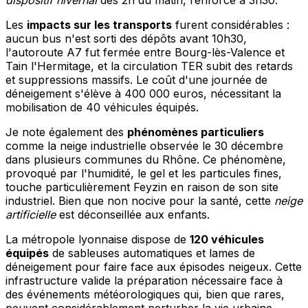
dispositif hivernal
dès 2h du matin, renforcé à 3h30.
Les
impacts sur les transports
furent considérables :
aucun bus n'est sorti des dépôts avant 10h30,
l'autoroute A7 fut fermée entre Bourg-lès-Valence et
Tain l'Hermitage, et la circulation TER subit des retards
et suppressions massifs. Le coût d'une journée de
déneigement s'élève à 400 000 euros, nécessitant la
mobilisation de 40 véhicules équipés.
Je note également des
phénomènes particuliers
comme la neige industrielle observée le 30 décembre
dans plusieurs communes du Rhône. Ce phénomène,
provoqué par l'humidité, le gel et les particules fines,
touche particulièrement Feyzin en raison de son site
industriel. Bien que non nocive pour la santé, cette
neige
artificielle
est déconseillée aux enfants.
La métropole lyonnaise dispose de
120 véhicules
équipés
de sableuses automatiques et lames de
déneigement pour faire face aux épisodes neigeux. Cette
infrastructure valide la préparation nécessaire face à
des événements météorologiques qui, bien que rares,